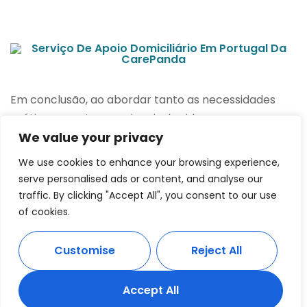
Em conclusão, ao abordar tanto as necessidades
práticas quanto emocionais dos idosos e seus
We value your privacy
cuidadores, podemos moldar um plano de
resoluções de Ano Novo que não só melhore a saúde
We use cookies to enhance your browsing experience,
e bem-estar, mas também fortaleça os laços
serve personalised ads or content, and analyse our
familiares e comunitários, criando uma atmosfera de
traffic. By clicking "Accept All", you consent to our use
cuidado e suporte mutuamente benéfica.
of cookies.
Para os interessados em integrar suplementos
Customise
Reject All
nutricionais na dieta dos idosos, recomenda-se a
consulta de opções como
Suplementos
Accept All
Vitamínicos
, que podem oferecer os nutrientes