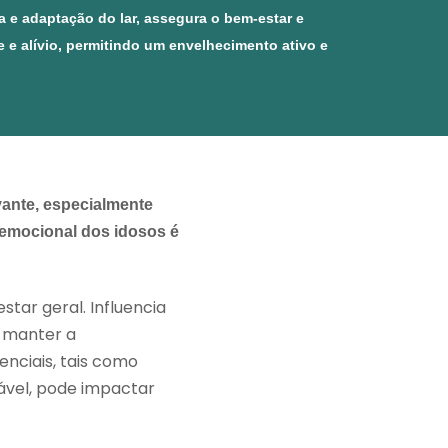
va e adaptação do lar, assegura o bem-estar e
e e alívio, permitindo um envelhecimento ativo e
vante, especialmente
 emocional dos idosos é
tar geral. Influencia
e manter a
nciais, tais como
dável, pode impactar