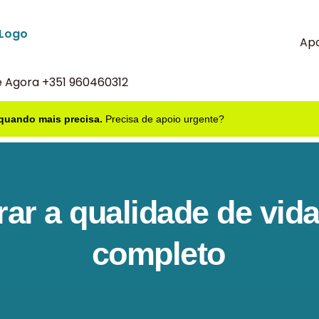
Apo
e Agora +351 960460312
 quando mais precisa.
Precisa de apoio urgente?
ar a qualidade de vid
completo