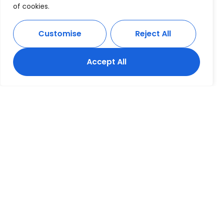
prevenção, é possível proteger os idosos dos riscos
of cookies.
associados ao calor extremo, garantindo assim o seu
bem-estar e qualidade de vida durante os meses
Customise
Reject All
mais quentes do ano em Portugal.
Accept All
Para aprofundar estratégias eficazes de prevenção
do golpe de calor nos idosos, recomendamos a
leitura do artigo “
Como Prevenir O Golpe De Calor
Nos Idosos
“, que oferece orientações detalhadas e
práticas para cuidadores e famílias.
Quando ir ao médico
com sinais de insolação?
Perante os sintomas de insolação, é essencial saber
quando é necessário procurar ajuda médica. A