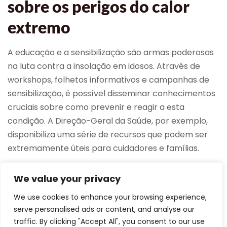
sobre os perigos do calor
extremo
A educação e a sensibilização são armas poderosas
na luta contra a insolação em idosos. Através de
workshops, folhetos informativos e campanhas de
sensibilização, é possível disseminar conhecimentos
cruciais sobre como prevenir e reagir a esta
condição. A Direção-Geral da Saúde, por exemplo,
disponibiliza uma série de recursos que podem ser
extremamente úteis para cuidadores e famílias.
Em suma, a prevenção da insolação é uma
We value your privacy
responsabilidade partilhada entre cuidadores,
We use cookies to enhance your browsing experience,
famílias e profissionais de saúde. Com as estratégias
serve personalised ads or content, and analyse our
corretas e um compromisso com a educação e a
traffic. By clicking "Accept All", you consent to our use