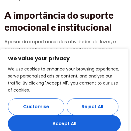
A importância do suporte
emocional e institucional
Apesar da importância das atividades de lazer, é
crucial reconhecer que os cuidadores também
necessitam de suporte emocional e institucional
We value your privacy
adequado. O Estatuto do Cuidador Informal em
We use cookies to enhance your browsing experience,
Portugal é um exemplo de como o suporte
serve personalised ads or content, and analyse our
institucional pode ajudar a aliviar algumas das cargas
traffic. By clicking "Accept All", you consent to our use
enfrentadas pelos cuidadores, proporcionando-lhes
of cookies.
melhores condições para cuidar de si e dos outros.
Customise
Reject All
Para uma abordagem mais detalhada sobre como
estabelecer uma relação de confiança e segurança
Accept All
entre cuidadores e idosos, explore as
Estratégias