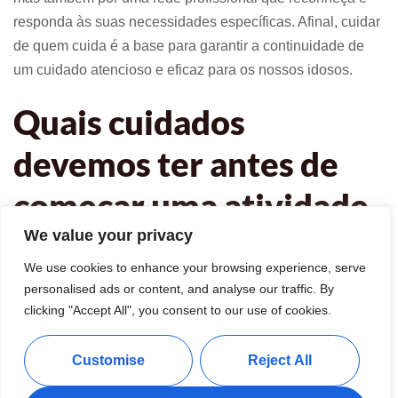
responda às suas necessidades específicas. Afinal, cuidar
de quem cuida é a base para garantir a continuidade de
um cuidado atencioso e eficaz para os nossos idosos.
Quais cuidados
devemos ter antes de
começar uma atividade
We value your privacy
física?
We use cookies to enhance your browsing experience, serve
personalised ads or content, and analyse our traffic. By
A atividade física regular é vital não só para os idosos mas
clicking "Accept All", you consent to our use of cookies.
também para os cuidadores, contribuindo
significativamente para a prevenção de lesões músculo-
Customise
Reject All
esqueléticas e para a manutenção da saúde mental e
física. Antes de iniciar qualquer programa de exercícios, é