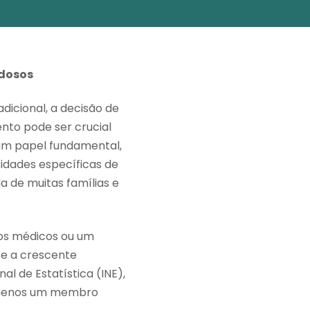
Idosos
dicional, a decisão de
ento pode ser crucial
um papel fundamental,
idades específicas de
a de muitas famílias e
dos médicos ou um
te a crescente
al de Estatística (INE),
 menos um membro