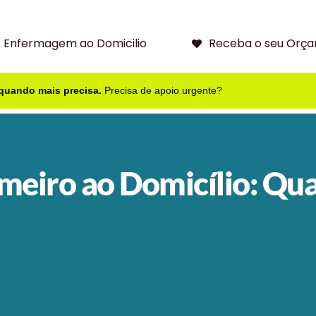
Enfermagem ao Domicilio
Receba o seu Orça
 quando mais precisa.
Precisa de apoio urgente?
meiro ao Domicílio: Qu