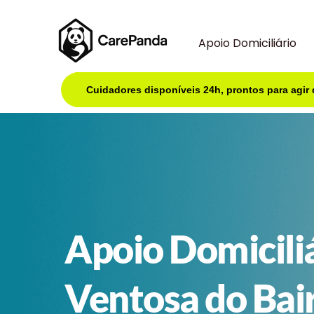
Apoio Domiciliário
Cuidadores disponíveis 24h, prontos para agir
Apoio Domicili
Ventosa do Bai