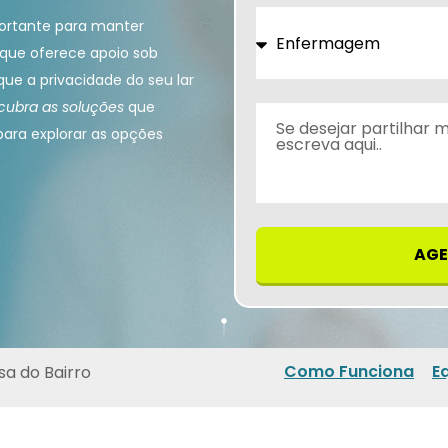
ortante para manter
que oferece apoio sob
que a privacidade do seu lar
cubra as soluções
que
ara explorar as opções
AGE
Como Funciona
E
sa do Bairro