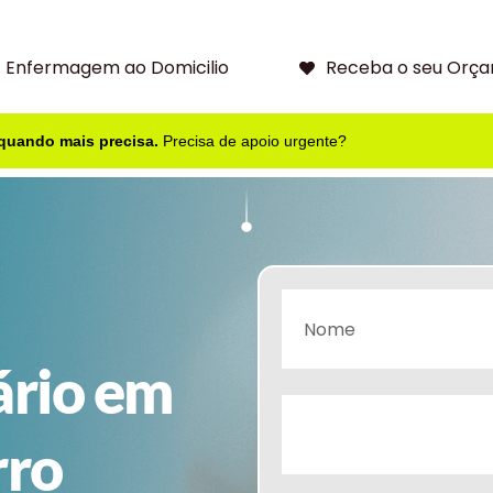
Enfermagem ao Domicilio
Receba o seu Orça
 quando mais precisa.
Precisa de apoio urgente?
ário em
rro