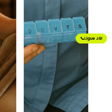
📞
Ligue Já!