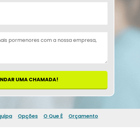
NDAR UMA CHAMADA!
quipa
Opções
O Que É
Orçamento