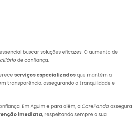
é essencial buscar soluções eficazes. O aumento de
iliário
de confiança.
ferece
serviços especializados
que mantêm a
om transparência, assegurando a tranquilidade e
onfiança. Em Aguim e para além, a
CarePanda
assegura
venção imediata
, respeitando sempre a sua