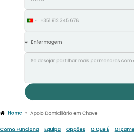
Portugal
+351
Home
»
Apoio Domiciliário em Chave
Como Funciona
Equipa
Opções
O Que É
Orçame