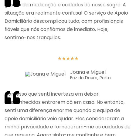
gestão da medicação e cuidados do nosso sogro. A
situação era realmente confusa! O serviço de Apoio
Domiciliário descomplicou tudo, com profissionais
fiáveis que nós confiámos de imediato. Hoje,
sentimo-nos tranquilos.
★
★
★
★
★
Joana e Miguel
Foz do Douro, Porto
Confesso que senti incerteza em deixar
desconhecidos entrarem cá em casa. No entanto,
senti uma diferença enorme quando a equipa de
apoio domiciliário veio ajudar. Eles consideraram a
minha privacidade e forneceram-me os cuidados de
que requeria. Agora sinto-me confiante e bem