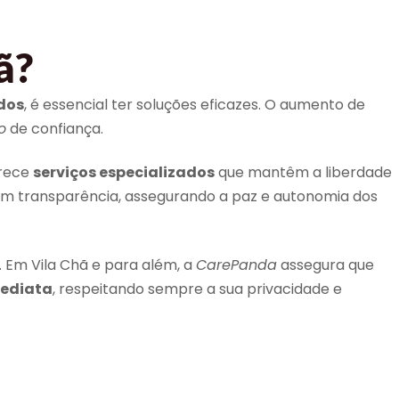
ã?
dos
, é essencial ter soluções eficazes. O aumento de
o
de confiança.
erece
serviços especializados
que mantêm a liberdade
om transparência, assegurando a paz e autonomia dos
. Em Vila Chã e para além, a
CarePanda
assegura que
mediata
, respeitando sempre a sua privacidade e