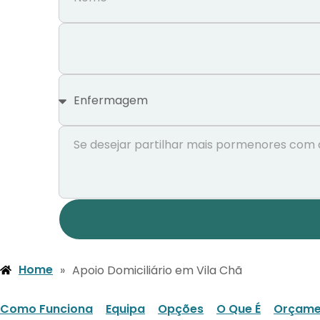
Home
»
Apoio Domiciliário em Vila Chã
Como Funciona
Equipa
Opções
O Que É
Orçame