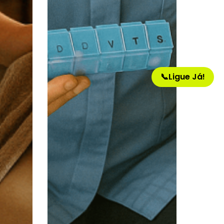
📞
Ligue Já!