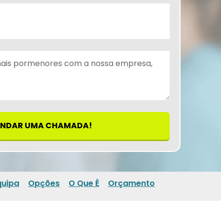
NDAR UMA CHAMADA!
quipa
Opções
O Que É
Orçamento