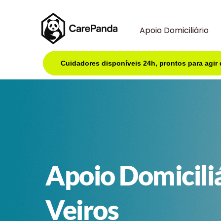
Apoio Domiciliário
Cuidadores disponíveis 24h, prontos para agir
Apoio Domicili
Veiros