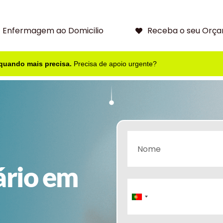
Enfermagem ao Domicilio
Receba o seu Orça
 quando mais precisa.
Precisa de apoio urgente?
ário em
Portugal
+351