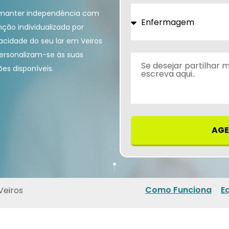
a manter independência com
ção individualizada por
vacidade do seu lar em Veiros
ersonalizam-se às suas
es disponíveis.
AGE
Como Funciona
E
Veiros