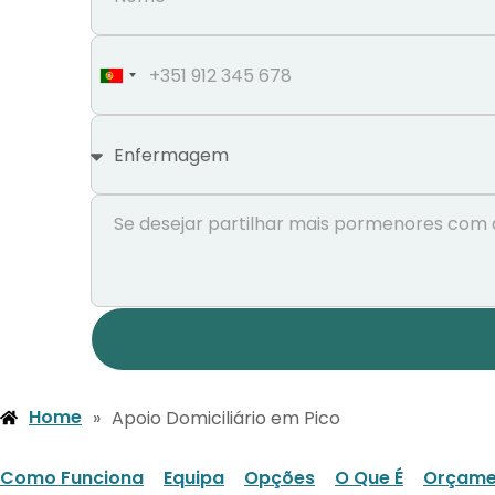
Portugal
+351
Home
»
Apoio Domiciliário em Pico
Como Funciona
Equipa
Opções
O Que É
Orçame