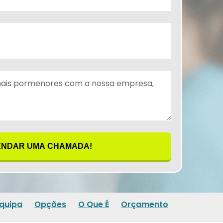
NDAR UMA CHAMADA!
quipa
Opções
O Que É
Orçamento