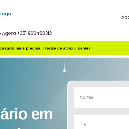
Apo
e Agora +351 960460312
 quando mais precisa.
Precisa de apoio urgente?
iário em
Portugal