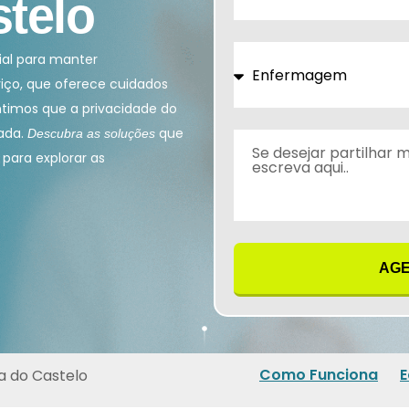
stelo
+351
ial para manter
iço, que oferece cuidados
antimos que a privacidade do
tada.
que
Descubra as soluções
para explorar as
AGE
Como Funciona
E
a do Castelo