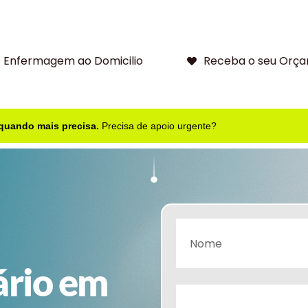
Enfermagem ao Domicilio
Receba o seu Orça
 quando mais precisa.
Precisa de apoio urgente?
ário em