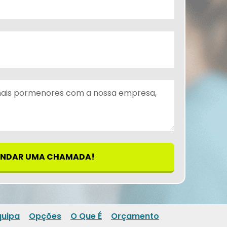
NDAR UMA CHAMADA!
quipa
Opções
O Que É
Orçamento