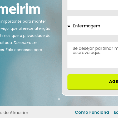
lmeirim
 importante para manter
rviço, que oferece atenção
antimos que a privacidade do
peitada.
Descubra as
es. Fale connosco para
AGE
Como Funciona
E
s de Almeirim