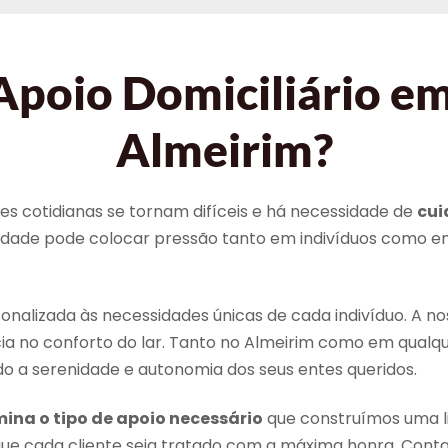
poio Domiciliário e
Almeirim?
es cotidianas se tornam difíceis e há necessidade de
cui
lidade pode colocar pressão tanto em indivíduos como 
lizada às necessidades únicas de cada indivíduo. A nos
 no conforto do lar. Tanto no Almeirim como em qualque
o a serenidade e autonomia dos seus entes queridos.
ina o tipo de apoio necessário
que construímos uma l
ue cada cliente seja tratado com a máxima honra. Co