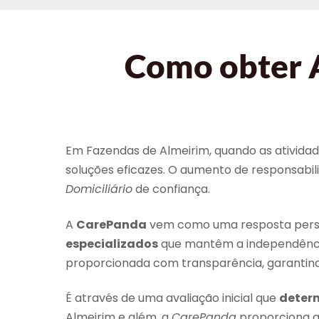
Como obter A
Em Fazendas de Almeirim, quando as atividad
soluções eficazes. O aumento de responsabi
Domiciliário
de confiança.
A
CarePanda
vem como uma resposta persona
especializados
que mantêm a independência
proporcionada com transparência, garantind
É através de uma avaliação inicial que
determ
Almeirim e além, a
CarePanda
proporciona q