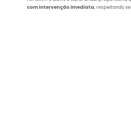
com intervenção imediata
, respeitando s