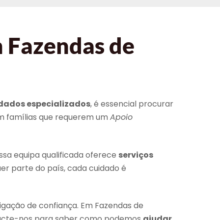
m Fazendas de
dados especializados
, é essencial procurar
em famílias que requerem um
Apoio
sa equipa qualificada oferece
serviços
r parte do país, cada cuidado é
igação de confiança. Em Fazendas de
ntacte-nos para saber como podemos
ajudar