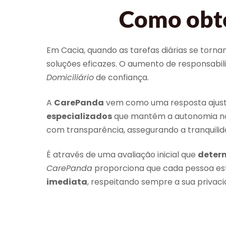
Como obte
Em Cacia, quando as tarefas diárias se torn
soluções eficazes. O aumento de responsabi
Domiciliário
de confiança.
A
CarePanda
vem como uma resposta ajusta
especializados
que mantêm a autonomia no c
com transparência, assegurando a tranquili
É através de uma avaliação inicial que
determ
CarePanda
proporciona que cada pessoa e
imediata
, respeitando sempre a sua privaci