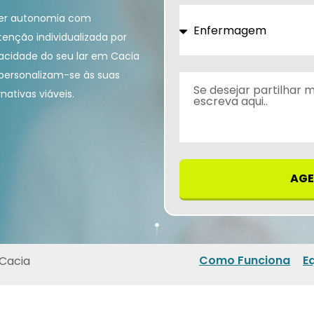
ter autonomia com
tenção individualizada por
vacidade do seu lar em Cacia
personalizam-se às suas
nativas viáveis.
AGE
Como Funciona
E
 Cacia