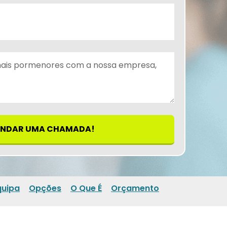
NDAR UMA CHAMADA!
quipa
Opções
O Que É
Orçamento