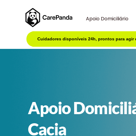
Apoio Domiciliário
Cuidadores disponíveis 24h, prontos para agir
Apoio Domicili
Cacia