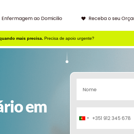
Enfermagem ao Domicilio
Receba o seu Orça
 quando mais precisa.
Precisa de apoio urgente?
ário em
Portugal
+351