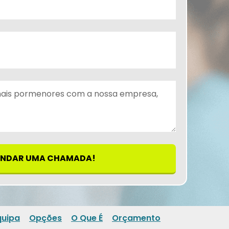
NDAR UMA CHAMADA!
quipa
Opções
O Que É
Orçamento