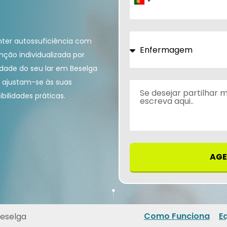
Portugal
+351
nter autossuficiência com
ção individualizada por
idade do seu lar em Beselga
 ajustam-se às suas
bilidades práticas.
AGE
Como Funciona
E
Beselga