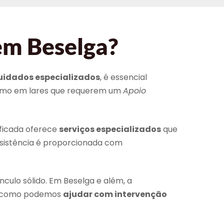
em Beselga?
uidados especializados
, é essencial
 como em lares que requerem um
Apoio
ificada oferece
serviços especializados
que
ssistência é proporcionada com
culo sólido. Em Beselga e além, a
er como podemos
ajudar com intervenção