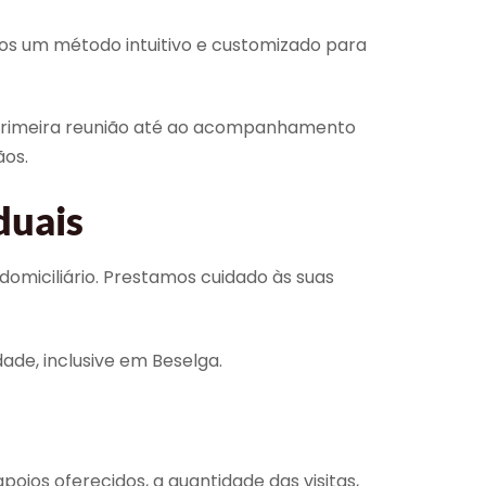
ámos um método intuitivo e customizado para
primeira reunião até ao acompanhamento
ãos.
duais
miciliário. Prestamos cuidado às suas
ade, inclusive em Beselga.
oios oferecidos, a quantidade das visitas,