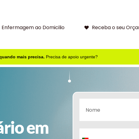
Enfermagem ao Domicilio
Receba o seu Orça
 quando mais precisa.
Precisa de apoio urgente?
ário em