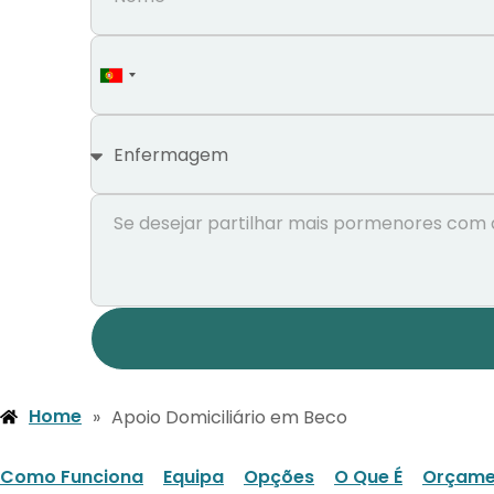
Portugal
+351
Home
»
Apoio Domiciliário em Beco
Como Funciona
Equipa
Opções
O Que É
Orçame