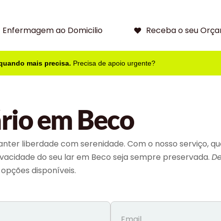
Enfermagem ao Domicilio
Receba o seu Orça
 quando mais precisa.
Precisa de apoio urgente?
ário em Beco
nter liberdade com serenidade. Com o nosso serviço, qu
rivacidade do seu lar em Beco seja sempre preservada.
De
opções disponíveis.