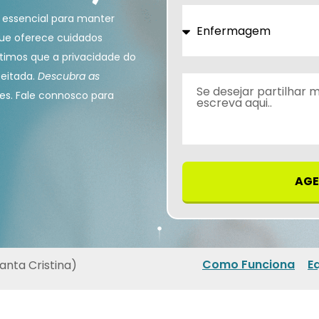
 essencial para manter
que oferece cuidados
ntimos que a privacidade do
peitada.
Descubra as
es. Fale connosco para
AGE
Como Funciona
E
anta Cristina)