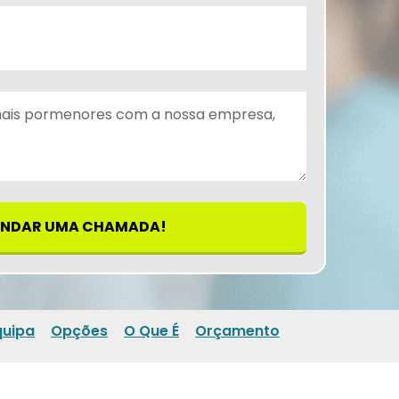
NDAR UMA CHAMADA!
quipa
Opções
O Que É
Orçamento