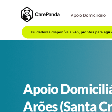
Apoio Domiciliário
Cuidadores disponíveis 24h, prontos para agir
Apoio Domicili
Arões (Santa Cr