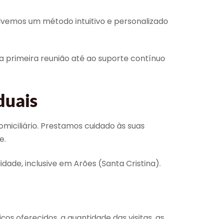
olvemos um método intuitivo e personalizado
 primeira reunião até ao suporte contínuo
duais
ciliário. Prestamos cuidado às suas
e.
dade, inclusive em Arões (Santa Cristina).
os oferecidos, a quantidade das visitas, as