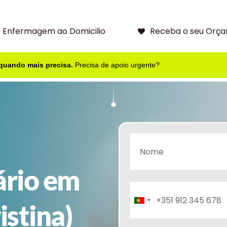
Enfermagem ao Domicilio
Receba o seu Orça
 quando mais precisa.
Precisa de apoio urgente?
ário em
Portugal
istina)
+351